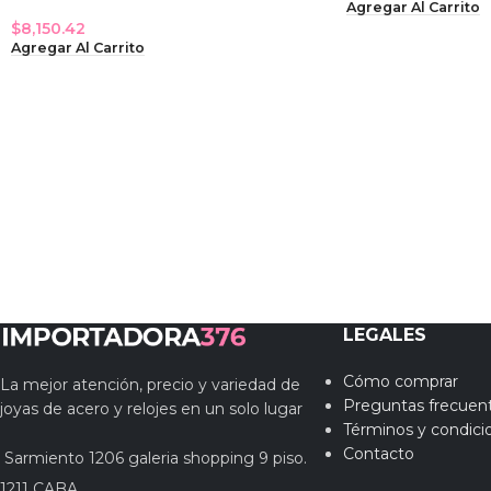
Agregar Al Carrito
$
8,150.42
Agregar Al Carrito
LEGALES
Cómo comprar
La mejor atención, precio y variedad de
Preguntas frecuen
joyas de acero y relojes en un solo lugar
Términos y condici
Contacto
Sarmiento 1206 galeria shopping 9 piso.
1211 CABA