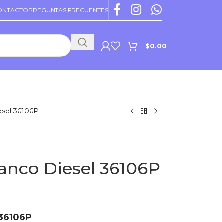
ONTACTO
PREGUNTAS FRECUENTES
$
0.00
PROMOCIONES VIGENTES
esel 36106P
anco Diesel 36106P
 36106P