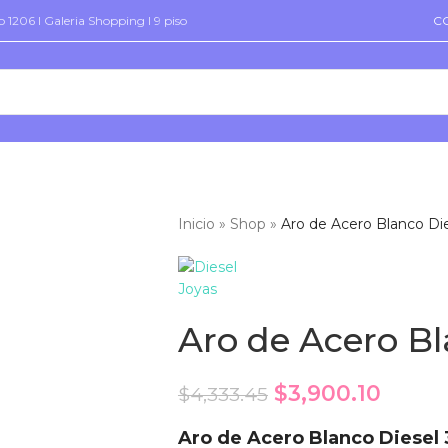
 1206 I Galeria Shopping I 9 piso
C
Inicio
»
Shop
»
Aro de Acero Blanco Di
Aro de Acero Bl
$
3,900.10
$
4,333.45
Aro de Acero Blanco Diesel