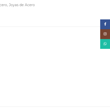
cero
,
Joyas de Acero
Face
Inst
What