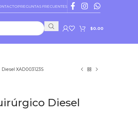
ONTACTO
PREGUNTAS FRECUENTES
$
0.00
PROMOCIONES VIGENTES
o Diesel XAD003123S
irúrgico Diesel