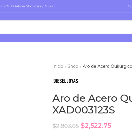
 1206 I Galeria Shopping I 9 piso
C
Inicio
»
Shop
»
Aro de Acero Quirúrgic
Aro de Acero Qu
XAD003123S
$
2,522.75
$
2,803.05