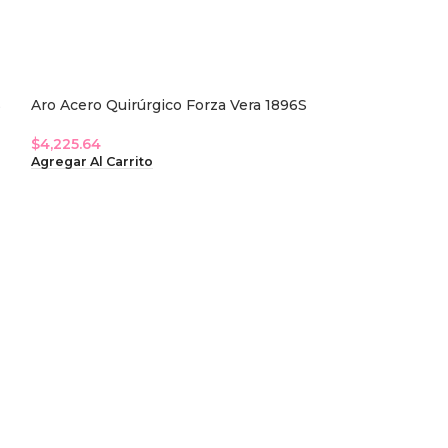
S
Aro Acero Quirúrgico Forza Vera 1896S
$
4,225.64
Agregar Al Carrito
Aro Acero Quirú
$
3,104.27
Agregar Al Carri