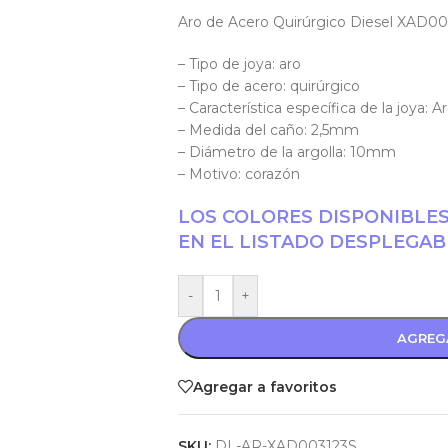
Aro de Acero Quirúrgico Diesel XAD0
– Tipo de joya: aro
– Tipo de acero: quirúrgico
– Característica específica de la joya: A
– Medida del caño: 2,5mm
– Diámetro de la argolla: 10mm
– Motivo: corazón
LOS COLORES DISPONIBLE
EN EL LISTADO DESPLEGAB
-
+
AGREG
Agregar a favoritos
SKU:
DL-AR-XAD003123S