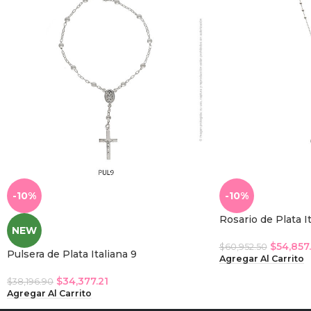
-10%
-10%
Rosario de Plata It
NEW
$
54,857
$
60,952.50
Pulsera de Plata Italiana 9
Agregar Al Carrito
$
34,377.21
$
38,196.90
Agregar Al Carrito