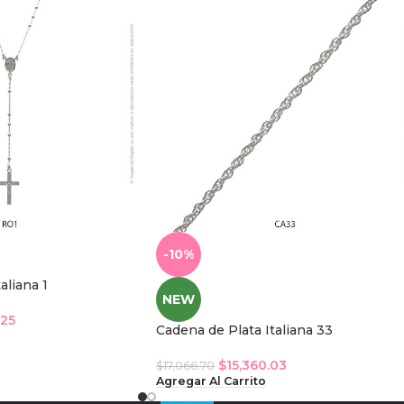
-10%
aliana 1
NEW
.25
Cadena de Plata Italiana 33
$
15,360.03
$
17,066.70
Agregar Al Carrito