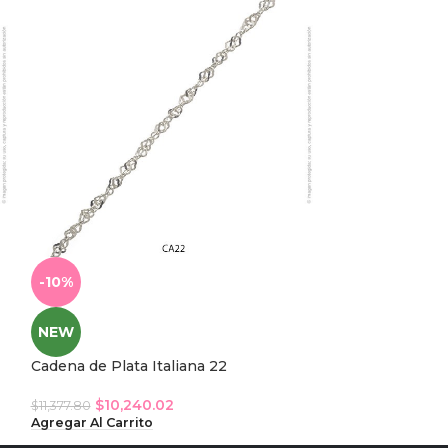
-10%
-10%
NEW
NEW
Cadena de Plata Italiana 22
Cadena de Plata
$
10,240.02
$
17,5
$
11,377.80
$
19,504.80
Agregar Al Carrito
Agregar Al Carri