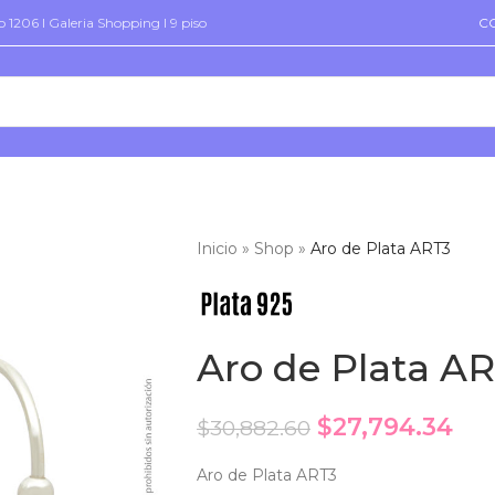
 1206 I Galeria Shopping I 9 piso
C
Inicio
»
Shop
»
Aro de Plata ART3
Aro de Plata A
$
27,794.34
$
30,882.60
Aro de Plata ART3