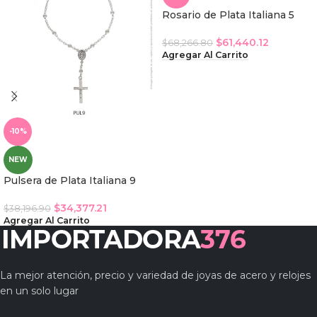
Rosario de Plata Italiana 5
$
61,440.12
$
68,266.80
Agregar Al Carrito
-10%
NEW
Pulsera de Plata Italiana 9
$
34,377.21
$
38,196.90
Agregar Al Carrito
La mejor atención, precio y variedad de joyas de acero y relojes
en un solo lugar