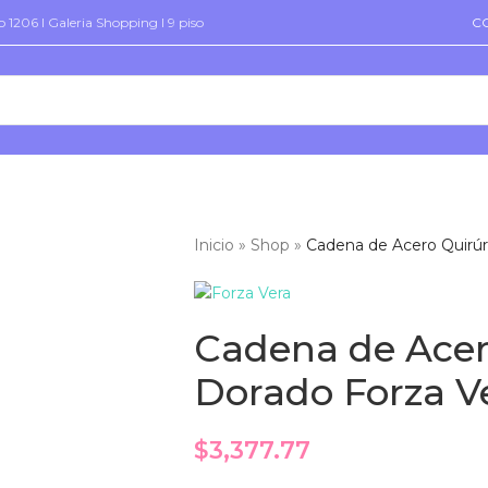
 1206 I Galeria Shopping I 9 piso
C
Inicio
»
Shop
»
Cadena de Acero Quirúr
Cadena de Acer
Dorado Forza V
$
3,377.77