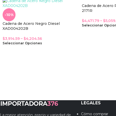
Cadena de Acero 
2171R
-10%
$
4,471.79
–
$
5,059
Cadena de Acero Negro Diesel
Seleccionar Opcio
XAD004202B
$
3,914.59
–
$
4,204.56
Seleccionar Opciones
LEGALES
Cómo comprar
La mejor atención, precio y variedad de