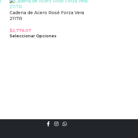
Cadena de Acero Rosé Forza Vera
2117R
$
2,776.07
Seleccionar Opciones
Cadena de Acer
2231S
$
2,584.61
Seleccionar Op