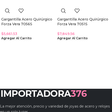
Gargantilla Acero Quirúrgico
Gargantilla Acero Quirúrgico
Forza Vera 7056S
Forza Vera 7051S
$
5,661.53
$
7,849.56
Agregar Al Carrito
Agregar Al Carrito
La mejor atención, precio y variedad de joyas de acero y relojes
en un solo lugar