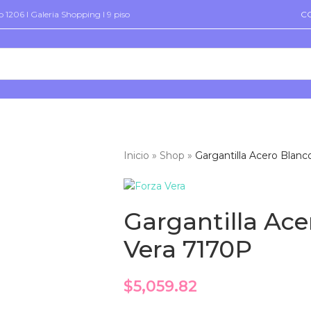
 1206 I Galeria Shopping I 9 piso
C
Inicio
»
Shop
»
Gargantilla Acero Blanc
Gargantilla Ace
Vera 7170P
$
5,059.82