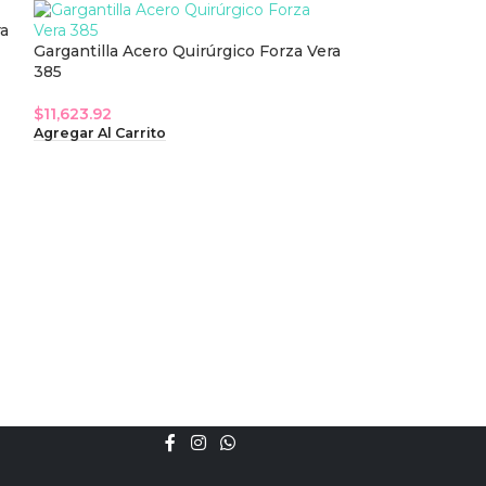
ra
Gargantilla Acero Quirúrgico Forza Vera
385
$
11,623.92
Agregar Al Carrito
Gargantilla de 
750033
$
7,794.86
Agregar Al Carri