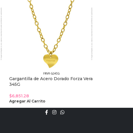
Gargantilla de Acero Dorado Forza Vera
Gargantilla de 
345G
341G
$
6,851.28
$
13,620.50
Agregar Al Carrito
Agregar Al Carri