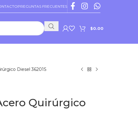
ONTACTO
PREGUNTAS FRECUENTES
$
0.00
PROMOCIONES VIGENTES
irúrgico Diesel 36201S
Acero Quirúrgico