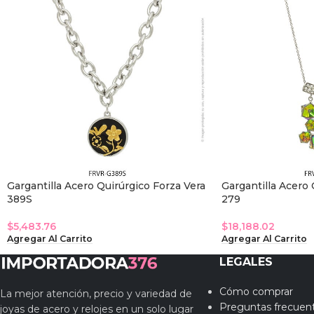
Gargantilla Acero Quirúrgico Forza Vera
Gargantilla Acero 
389S
279
$
5,483.76
$
18,188.02
Agregar Al Carrito
Agregar Al Carrito
LEGALES
Cómo comprar
La mejor atención, precio y variedad de
Preguntas frecuen
joyas de acero y relojes en un solo lugar