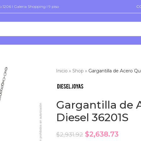
 1206 I Galeria Shopping I 9 piso
C
Inicio
»
Shop
»
Gargantilla de Acero Qu
Gargantilla de 
Diesel 36201S
$
2,638.73
$
2,931.92