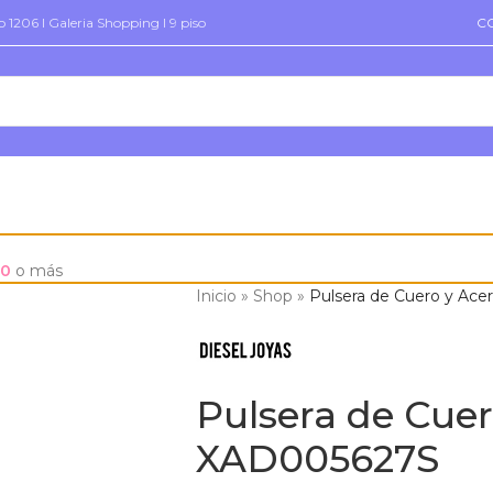
 1206 I Galeria Shopping I 9 piso
C
00
o más
Inicio
»
Shop
»
Pulsera de Cuero y Ac
Pulsera de Cuer
XAD005627S