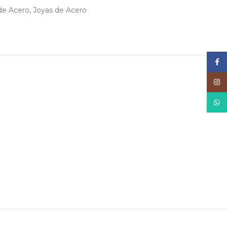
de Acero
,
Joyas de Acero
Face
Inst
What