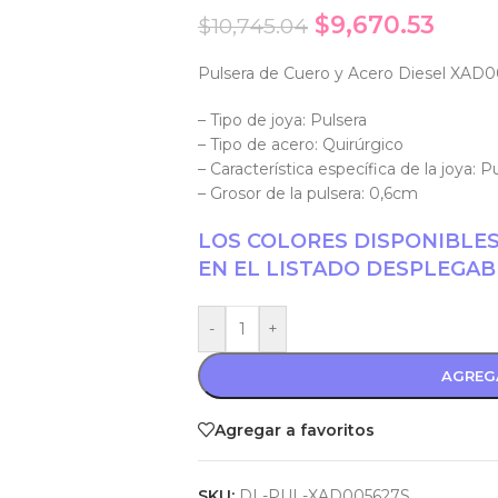
$
9,670.53
$
10,745.04
Pulsera de Cuero y Acero Diesel XAD
– Tipo de joya: Pulsera
– Tipo de acero: Quirúrgico
– Característica específica de la joya:
– Grosor de la pulsera: 0,6cm
LOS COLORES DISPONIBLE
EN EL LISTADO DESPLEGAB
-
+
AGREG
Agregar a favoritos
SKU:
DL-PUL-XAD005627S