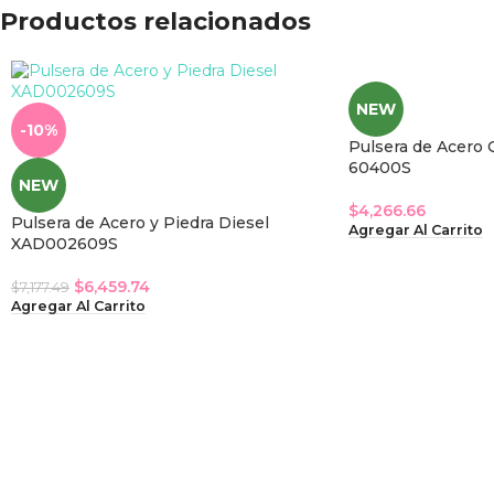
Productos relacionados
NEW
-10%
Pulsera de Acero 
60400S
NEW
$
4,266.66
Pulsera de Acero y Piedra Diesel
Agregar Al Carrito
XAD002609S
$
6,459.74
$
7,177.49
Agregar Al Carrito