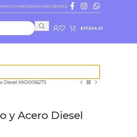
ONTACTO
PREGUNTAS FRECUENTES
$
17,534.31
PROMOCIONES VIGENTES
ero Diesel XAD005627S
o y Acero Diesel