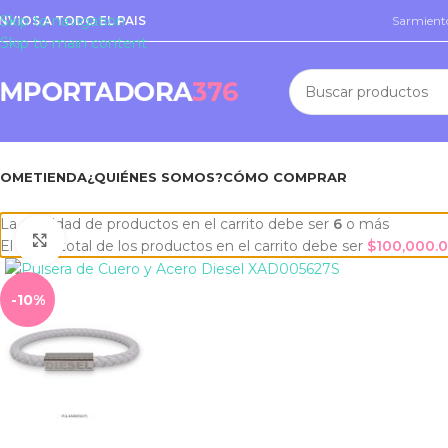
Skip to navigation
NVIOS A TODO EL PAIS
Sarmiento
Skip to main content
HOME
TIENDA
¿QUIÉNES SOMOS?
CÓMO COMPRAR
La cantidad de productos en el carrito debe ser
6
o más
Click to enlarge
El costo total de los productos en el carrito debe ser
$
100,000.
-10%