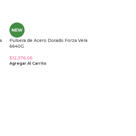
NEW
a
Pulsera de Acero Dorado Forza Vera
6640G
$
12,376.06
Agregar Al Carrito
NEW
Pulsera Acero Q
60476S