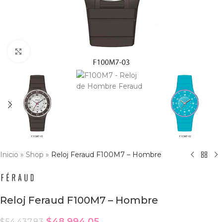
Click to enlarge
Inicio
»
Shop
»
Reloj Feraud F100M7 – Hombre
Reloj Feraud F100M7 – Hombre
$
48,994.05
$
54,437.83