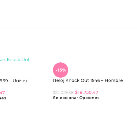
-15%
Reloj Knock Out 1546 – Hombre
939 – Unisex
$
18,750.47
.47
$
22,059.38
Seleccionar Opciones
nes