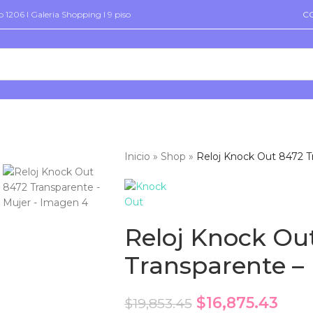
 1206 I Galeria Shopping I 9 piso
C
Inicio
»
Shop
»
Reloj Knock Out 8472 T
Reloj Knock Ou
Transparente –
$
16,875.43
$
19,853.45