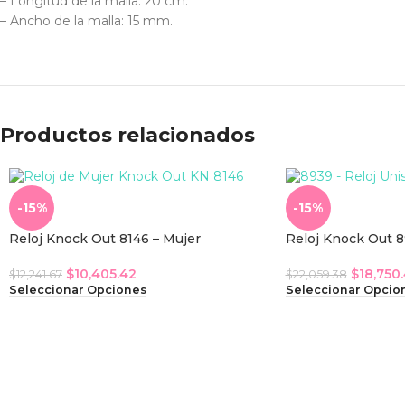
– Longitud de la malla: 20 cm.
– Ancho de la malla: 15 mm.
Productos relacionados
-15%
-15%
Reloj Knock Out 8146 – Mujer
Reloj Knock Out 8
$
10,405.42
$
18,750
$
12,241.67
$
22,059.38
Seleccionar Opciones
Seleccionar Opcio