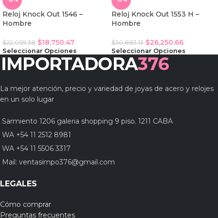
Reloj Knock Out 1546 –
Reloj Knock Out 1553 H –
Hombre
Hombre
$
18,750.47
$
26,250.66
$
22,059.38
$
30,883.13
Seleccionar Opciones
Seleccionar Opciones
La mejor atención, precio y variedad de joyas de acero y relojes
en un solo lugar
Sarmiento 1206 galeria shopping 9 piso. 1211 CABA
WA +54 11 2512 8981
WA +54 11 5506 3317
Mail:
ventasimpo376@gmail.com
LEGALES
Cómo comprar
Preguntas frecuentes