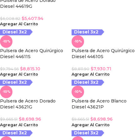
Pulsera de Acero Dorado
Diesel 44619G
$
5,407.94
$
6,008.82
Agregar Al Carrito
Diesel 3x2
Diesel 3x2
iesel 3x2
-10%
-10%
Pulsera de Acero Quirúrgico
Pulsera de Acero Quirúrgico
Diesel 44611S
Diesel 44610S
$
8,815.10
$
7,930.71
$
9,794.56
$
8,811.90
Agregar Al Carrito
Agregar Al Carrito
Diesel 3x2
Diesel 3x2
iesel 3x2
-10%
-10%
Pulsera de Acero Dorado
Pulsera de Acero Blanco
Diesel 43621G
Diesel 43621P
$
8,698.96
$
8,698.96
$
9,665.51
$
9,665.51
Agregar Al Carrito
Agregar Al Carrito
Diesel 3x2
Diesel 3x2