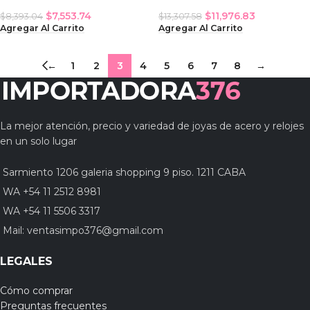
$
7,553.74
$
11,976.83
$
8,393.04
$
13,307.58
Agregar Al Carrito
Agregar Al Carrito
←
1
2
3
4
5
6
7
8
→
La mejor atención, precio y variedad de joyas de acero y relojes
en un solo lugar
Sarmiento 1206 galeria shopping 9 piso. 1211 CABA
WA +54 11 2512 8981
WA +54 11 5506 3317
Mail:
ventasimpo376@gmail.com
LEGALES
Cómo comprar
Preguntas frecuentes