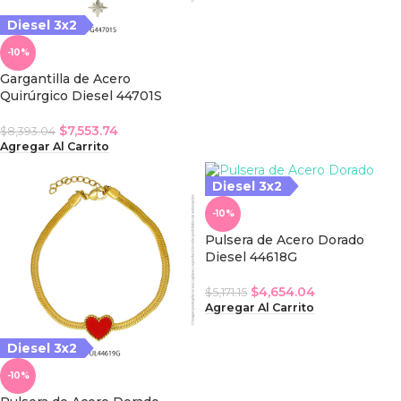
Diesel 3x2
-10%
Gargantilla de Acero
Quirúrgico Diesel 44701S
$
7,553.74
$
8,393.04
Agregar Al Carrito
Diesel 3x2
iesel 3x2
-10%
Pulsera de Acero Dorado
Diesel 44618G
$
4,654.04
$
5,171.15
Agregar Al Carrito
Diesel 3x2
-10%