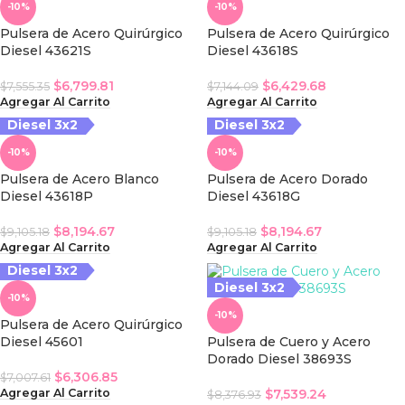
iesel 3x2
-10%
-10%
Pulsera de Acero Quirúrgico
Pulsera de Acero Quirúrgico
Diesel 43621S
Diesel 43618S
$
6,799.81
$
6,429.68
$
7,555.35
$
7,144.09
Agregar Al Carrito
Agregar Al Carrito
Diesel 3x2
Diesel 3x2
iesel 3x2
-10%
-10%
Pulsera de Acero Blanco
Pulsera de Acero Dorado
Diesel 43618P
Diesel 43618G
$
8,194.67
$
8,194.67
$
9,105.18
$
9,105.18
Agregar Al Carrito
Agregar Al Carrito
Diesel 3x2
Diesel 3x2
iesel 3x2
-10%
-10%
Pulsera de Acero Quirúrgico
Diesel 45601
Pulsera de Cuero y Acero
Dorado Diesel 38693S
$
6,306.85
$
7,007.61
$
7,539.24
Agregar Al Carrito
$
8,376.93