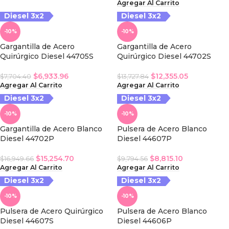
Agregar Al Carrito
Diesel 3x2
Diesel 3x2
iesel 3x2
-10%
-10%
Gargantilla de Acero
Gargantilla de Acero
Quirúrgico Diesel 44705S
Quirúrgico Diesel 44702S
$
6,933.96
$
12,355.05
$
7,704.40
$
13,727.84
Agregar Al Carrito
Agregar Al Carrito
Diesel 3x2
Diesel 3x2
iesel 3x2
-10%
-10%
Gargantilla de Acero Blanco
Pulsera de Acero Blanco
Diesel 44702P
Diesel 44607P
$
15,254.70
$
8,815.10
$
16,949.66
$
9,794.56
Agregar Al Carrito
Agregar Al Carrito
Diesel 3x2
Diesel 3x2
iesel 3x2
-10%
-10%
Pulsera de Acero Quirúrgico
Pulsera de Acero Blanco
Diesel 44607S
Diesel 44606P