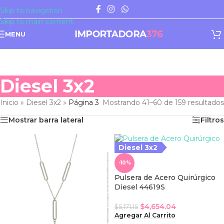
Skip to navigation
Skip to main content
MENU
Diesel 3x2
Inicio
»
Diesel 3x2
»
Página 3
Mostrando 41–60 de 159 resultados
Mostrar barra lateral
Filtros
Diesel 3x2
iesel 3x2
-10%
Pulsera de Acero Quirúrgico
Diesel 44619S
$
4,654.04
$
5,171.15
Agregar Al Carrito