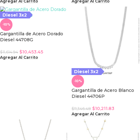
Agregar Al Carrito
Agregar Al Carrito
Diesel 3x2
iesel 3x2
-10%
Gargantilla de Acero Dorado
Diesel 44708G
$
10,453.45
$
11,614.94
Agregar Al Carrito
Diesel 3x2
-10%
Gargantilla de Acero Blanco
Diesel 44706P
$
10,211.83
$
11,346.48
Agregar Al Carrito
iesel 3x2