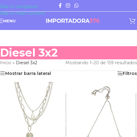
Skip to navigation
Skip to main content
MENU
Diesel 3x2
Inicio
»
Diesel 3x2
Mostrando 1–20 de 159 resultados
Mostrar barra lateral
Filtros
iesel 3x2