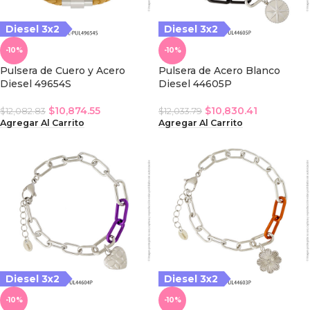
Diesel 3x2
Diesel 3x2
-10%
-10%
Pulsera de Cuero y Acero
Pulsera de Acero Blanco
Diesel 49654S
Diesel 44605P
$
10,874.55
$
10,830.41
$
12,082.83
$
12,033.79
Agregar Al Carrito
Agregar Al Carrito
iesel 3x2
Diesel 3x2
Diesel 3x2
-10%
-10%