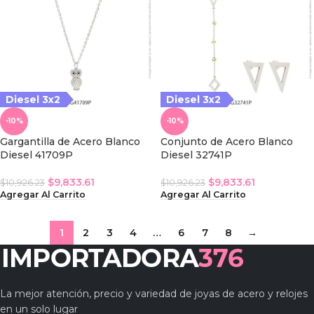
Diesel 3x2
Diesel 3x2
-10%
-10%
Gargantilla de Acero Blanco
Conjunto de Acero Blanco
Diesel 41709P
Diesel 32741P
$
9,833.61
$
9,833.61
$
10,926.23
$
10,926.23
Agregar Al Carrito
Agregar Al Carrito
1
2
3
4
…
6
7
8
→
La mejor atención, precio y variedad de joyas de acero y relojes
en un solo lugar