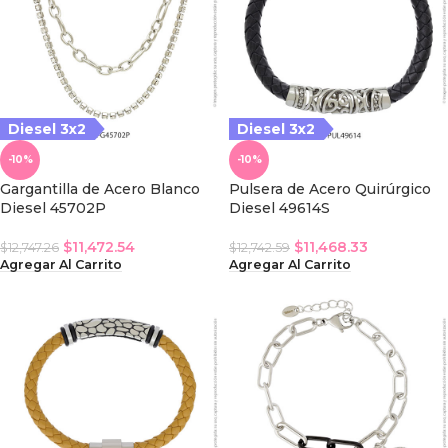
Diesel 3x2
Diesel 3x2
-10%
-10%
Gargantilla de Acero Blanco
Pulsera de Acero Quirúrgico
Diesel 45702P
Diesel 49614S
$
11,472.54
$
11,468.33
$
12,747.26
$
12,742.59
Agregar Al Carrito
Agregar Al Carrito
iesel 3x2