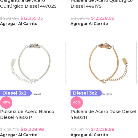
Gargantilla de Acero
Pulsera de Acero Quirúrgico
Quirúrgico Diesel 44702S
Diesel 44617S
$
12,355.05
$
12,228.98
$
13,727.84
$
13,587.76
Agregar Al Carrito
Agregar Al Carrito
iesel 3x2
Diesel 3x2
Diesel 3x2
-10%
-10%
Pulsera de Acero Blanco
Pulsera de Acero Rosé Diesel
Diesel 41602P
41602R
$
12,228.98
$
12,228.98
$
13,587.76
$
13,587.76
Agregar Al Carrito
Agregar Al Carrito