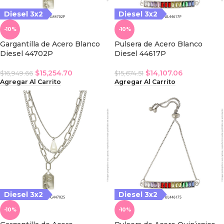
Diesel 3x2
Diesel 3x2
-10%
-10%
Gargantilla de Acero Blanco
Pulsera de Acero Blanco
Diesel 44702P
Diesel 44617P
$
15,254.70
$
14,107.06
$
16,949.66
$
15,674.51
Agregar Al Carrito
Agregar Al Carrito
iesel 3x2
Diesel 3x2
Diesel 3x2
-10%
-10%