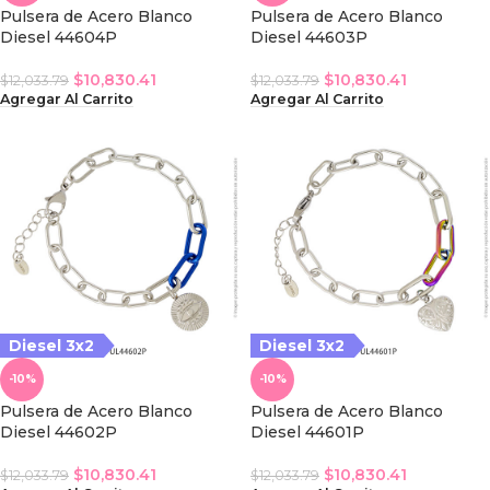
Pulsera de Acero Blanco
Pulsera de Acero Blanco
Diesel 44604P
Diesel 44603P
$
10,830.41
$
10,830.41
$
12,033.79
$
12,033.79
Agregar Al Carrito
Agregar Al Carrito
iesel 3x2
Diesel 3x2
Diesel 3x2
-10%
-10%
Pulsera de Acero Blanco
Pulsera de Acero Blanco
Diesel 44602P
Diesel 44601P
$
10,830.41
$
10,830.41
$
12,033.79
$
12,033.79