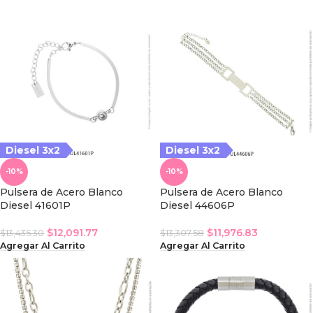
iesel 3x2
Diesel 3x2
Diesel 3x2
-10%
-10%
Pulsera de Acero Blanco
Pulsera de Acero Blanco
Diesel 41601P
Diesel 44606P
$
12,091.77
$
11,976.83
$
13,435.30
$
13,307.58
Agregar Al Carrito
Agregar Al Carrito
iesel 3x2