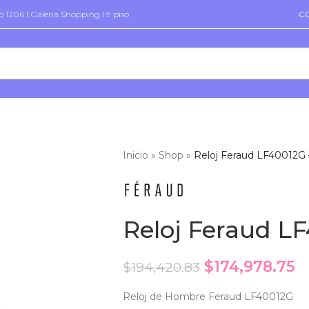
 1206 I Galeria Shopping I 9 piso
C
Inicio
»
Shop
»
Reloj Feraud LF40012G
Reloj Feraud L
$
174,978.75
$
194,420.83
Reloj de Hombre Feraud LF40012G