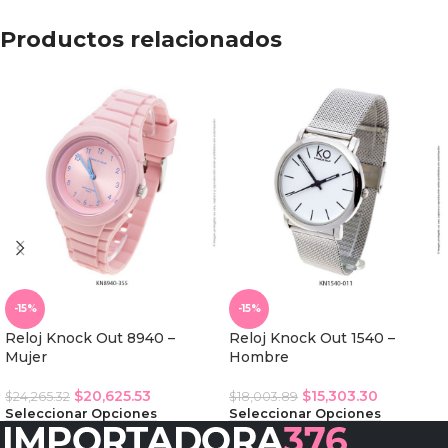
Productos relacionados
-15%
-15%
Reloj Knock Out 8940 –
Reloj Knock Out 1540 –
Mujer
Hombre
$
20,625.53
$
15,303.30
$
24,265.32
$
18,003.89
Seleccionar Opciones
Seleccionar Opciones