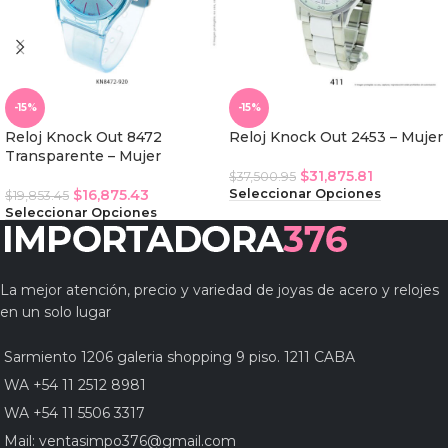
-15%
-15%
Reloj Knock Out 8472
Reloj Knock Out 2453 – Mujer
Transparente – Mujer
$
31,875.81
$
37,500.95
$
16,875.43
Seleccionar Opciones
$
19,853.45
Seleccionar Opciones
La mejor atención, precio y variedad de joyas de acero y relojes
en un solo lugar
Sarmiento 1206 galeria shopping 9 piso. 1211 CABA
WA +54 11 2512 8981
WA +54 11 5506 3317
Mail:
ventasimpo376@gmail.com