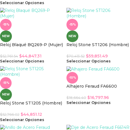
Seleccionar Opciones
-15%
-15%
NEW
NEW
Reloj Blaqué BQ269-P (Mujer)
Reloj Stone ST1206 (Hombre)
$
44,847.31
$
59,851.49
$
52,761.54
$
70,413.52
Seleccionar Opciones
Seleccionar Opciones
-10%
-15%
Alhajero Feraud FA6600
NEW
$
16,797.96
$
18,664.40
Seleccionar Opciones
Reloj Stone ST1205 (Hombre)
$
44,851.12
$
52,766.02
Seleccionar Opciones